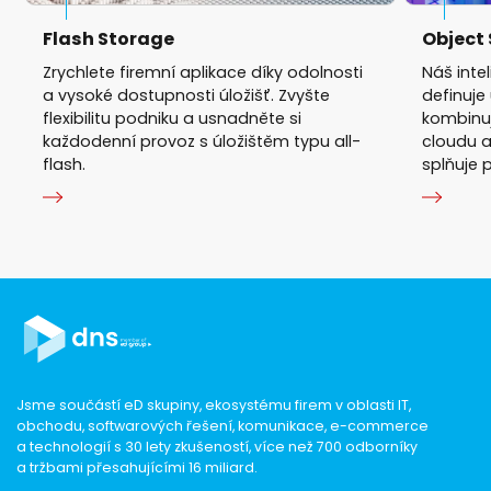
Flash Storage
Object
Zrychlete firemní aplikace díky odolnosti
Náš inte
a vysoké dostupnosti úložišť. Zvyšte
definuje
flexibilitu podniku a usnadněte si
kombinuj
každodenní provoz s úložištěm typu all-
cloudu a
flash.
splňuje 
Jsme součástí eD skupiny, ekosystému firem v oblasti IT,
obchodu, softwarových řešení, komunikace, e-commerce
a technologií s 30 lety zkušeností, více než 700 odborníky
a tržbami přesahujícími 16 miliard.