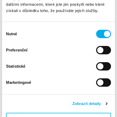
dalšími informacemi, které jste jim poskytli nebo které
Synchronní zotavení po havárii
získali v důsledku toho, že používáte jejich služby.
Zajistěte, aby vaše data zůstala vysoce dostupná díky
automatizovanému řešení s nižšími náklady na vlastnictví,
když to nejvíce potřebujete.
Výběr
Automatizovaná a uživatelsky transparentní
Nutné
souhlasu
deduplikace
Zlepšete využití úložiště bez snížení výkonu pro vaše
obchodní operace.
Preferenční
Produkty:
Statistické
HNAS 5200
HNAS 5300
Marketingové
Více informací
Zobrazit detaily