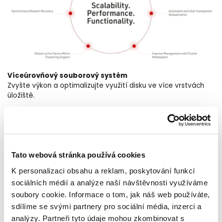
Víceúrovňový souborový systém
Zvyšte výkon a optimalizujte využití disku ve více vrstvách
úložiště.
Specifické cíle na úrovni služby
Aplikované tak, aby splňovaly vaše obchodní a aplikační
požadavky s nejvyšší úrovní kontinuity provozu.
Podpora globálně aktivních zařízení Metro Clustering
Tato webová stránka používá cookies
Zjednodušte a maximalizujte využití prostředků úložiště v
K personalizaci obsahu a reklam, poskytování funkcí
geograficky rozptýlených datových centrech.
sociálních médií a analýze naší návštěvnosti využíváme
Zlepšení správy pomocí jmenného prostoru clusteru
soubory cookie. Informace o tom, jak náš web používáte,
Sjednocuje přístup k datům napříč různými souborovými
sdílíme se svými partnery pro sociální média, inzerci a
systémy z jediného bodu pro dosažení maximální efektivity.
analýzy. Partneři tyto údaje mohou zkombinovat s