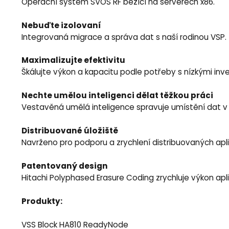
Operační systém SVOS RF běžící na serverech x86.
Nebuďte izolovaní
Integrovaná migrace a správa dat s naší rodinou VSP.
Maximalizujte efektivitu
Škálujte výkon a kapacitu podle potřeby s nízkými inve
Nechte umělou inteligenci dělat těžkou práci
Vestavěná umělá inteligence spravuje umístění dat v 
Distribuované úložiště
Navrženo pro podporu a zrychlení distribuovaných apli
Patentovaný design
Hitachi Polyphased Erasure Coding zrychluje výkon aplik
Produkty:
VSS Block HA810 ReadyNode