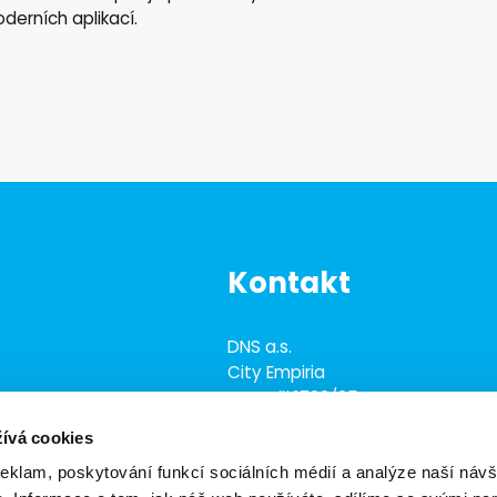
derních aplikací.
Kontakt
DNS a.s.
City Empiria
Na Strži 1702/65
 IT, obchodu,
140 00 Praha 4 - Nusle
nologií
ívá cookies
 přesahujícími
reklam, poskytování funkcí sociálních médií a analýze naší návš
+420 703 433 957