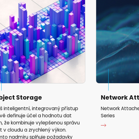
bject Storage
Network At
š inteligentní, integrovaný přístup
Network Attach
vě definuje účel a hodnotu dat
Series
m, že kombinuje vylepšenou správu
t v cloudu a zrychlený výkon.
mto nadmíru splňuje požadavky