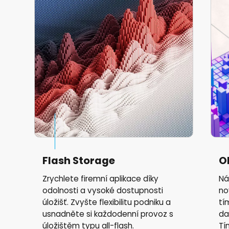
Flash Storage
O
Zrychlete firemní aplikace díky
Ná
odolnosti a vysoké dostupnosti
no
úložišť. Zvyšte flexibilitu podniku a
tí
usnadněte si každodenní provoz s
da
úložištěm typu all-flash.
Tí