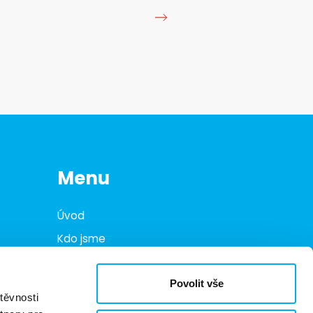
Menu
Úvod
Kdo jsme
Co děláme
Povolit vše
Infohub
těvnosti
Marketplace