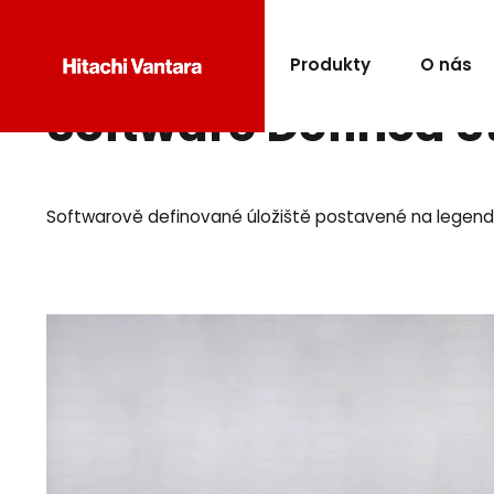
Produkty
O nás
Software Defined S
Softwarově definované úložiště postavené na legendár